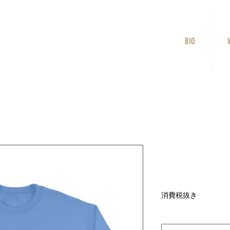
BIO
Martians C
セ
C$57.76
より
ー
消費税抜き
ル
価
Color
*
格