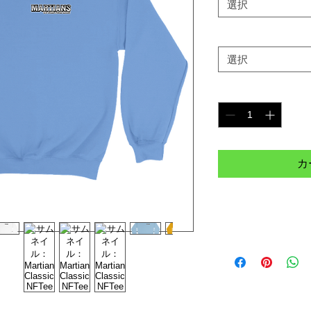
選択
Size
*
選択
数量
*
カ
as its own NFT collection currently on the