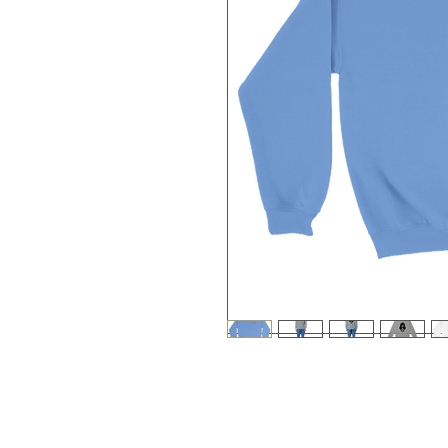
Martians is a brand by Dedos, which h