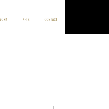
WORK
NFTS
CONTACT
lassic NFTee